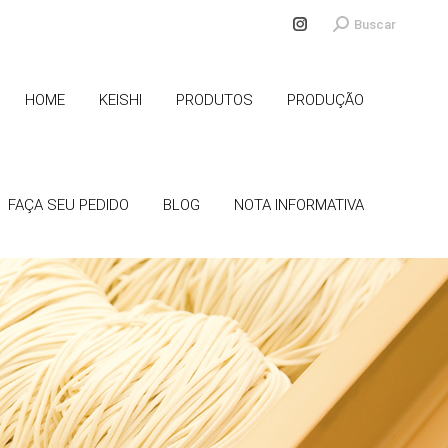
Search:
Buscar
Instagram
page
opens
HOME
KEISHI
PRODUTOS
PRODUÇÃO
in
new
window
FAÇA SEU PEDIDO
BLOG
NOTA INFORMATIVA