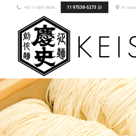
11 97538-5273
+55 11 4301-8636
R. Cesá