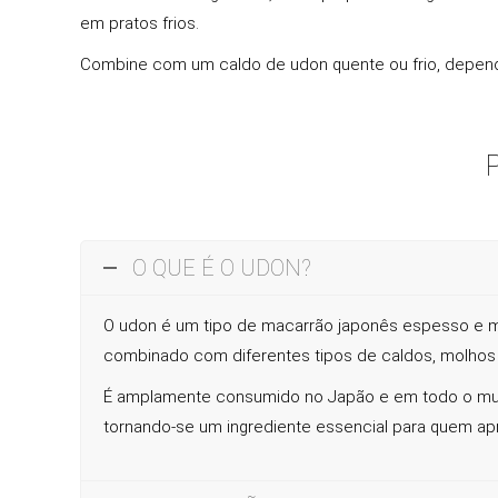
em pratos frios.
Combine com um caldo de udon quente ou frio, depen
O QUE É O UDON?
O udon é um tipo de macarrão japonês espesso e maci
combinado com diferentes tipos de caldos, molho
É amplamente consumido no Japão e em todo o mundo,
tornando-se um ingrediente essencial para quem apre