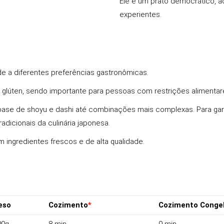
Ele é um prato democrático, a
experientes.
e a diferentes preferências gastronômicas.
 glúten, sendo importante para pessoas com restrições alimentare
ase de shoyu e dashi até combinações mais complexas. Para gara
dicionais da culinária japonesa.
ngredientes frescos e de alta qualidade.
eso
Cozimento
*
Cozimento Conge