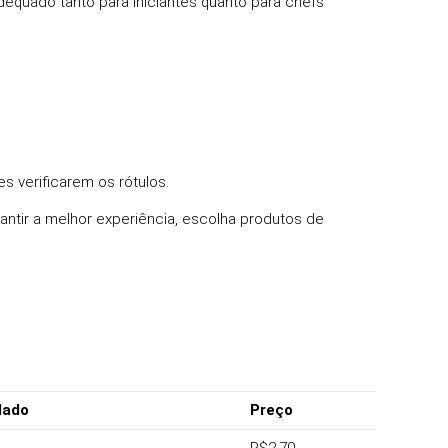
dequado tanto para iniciantes quanto para chefs
s verificarem os rótulos.
ntir a melhor experiência, escolha produtos de
lado
Preço