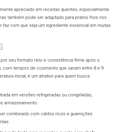
mente apreciado em receitas quentes, especialmente
 mas também pode ser adaptado para pratos frios nos
de faz com que seja um ingrediente essencial em muitas
S
or seu formato reto e consistência firme após o
o, com tempos de cozimento que variam entre 8 e 9
tura inicial, é um atrativo para quem busca
rada em versões refrigeradas ou congeladas,
e de armazenamento.
 ser combinado com caldos ricos e guarnições
tais.