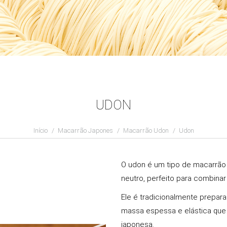
UDON
Você está aqui:
Início
Macarrão Japones
Macarrão Udon​
Udon
O udon é um tipo de macarrão
neutro, perfeito para combin
Ele é tradicionalmente prepara
massa espessa e elástica que 
japonesa.