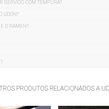
R SERVIDO COM TEMPURA?
O UDON?
 E O RAMEN?
N?
TROS PRODUTOS RELACIONADOS A U