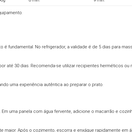
90g
8 min.
9 min.
quipamento.
é fundamental. No refrigerador, a validade é de 5 dias para mas
 até 30 dias. Recomenda-se utilizar recipientes herméticos ou 
nando uma experiência autêntica ao preparar o prato.
o. Em uma panela com água fervente, adicione o macarrão e cozin
e maior. Após o cozimento, escorra e enxágue rapidamente em ág